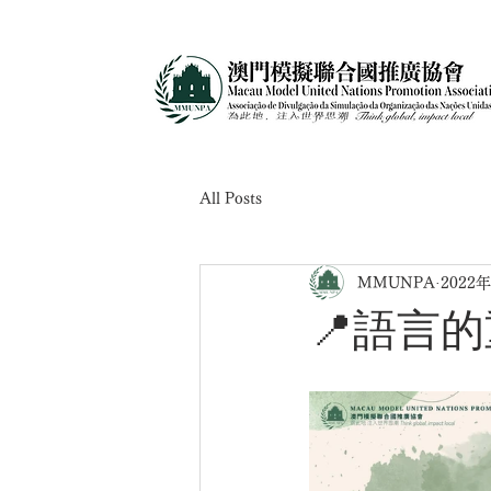
All Posts
MMUNPA
2022
📍語言