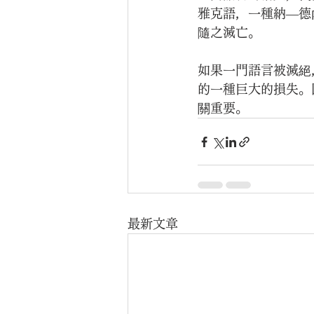
雅克語，一種納—德
隨之滅亡。
如果一門語言被滅絕
的一種巨大的損失。
關重要。
最新文章