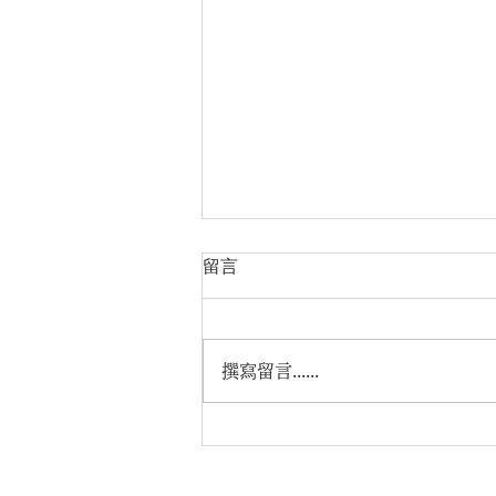
留言
撰寫留言......
📍保守黨的新黨魁——辛偉誠