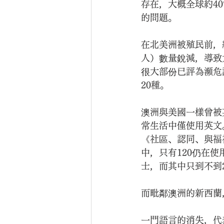
存在，大概全球約4
的問題。
在北美洲被殖民前，
人）數量銳減，導致
很大部份已評為瀕危
20種。
澳洲與美國一樣曾被
常生活中僅使用英文
《社區、認同、與福
中，只有120仍在
士，而其中只到不到
而毗鄰澳洲的新西蘭
一門語言的消失，代