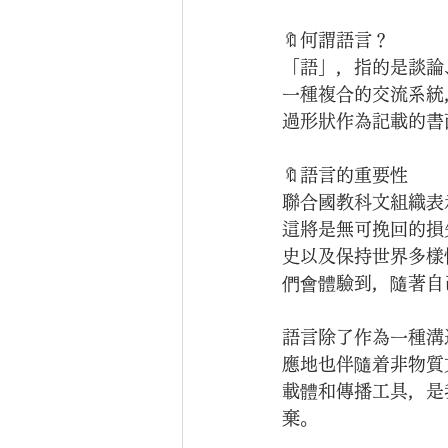
🔖何謂語言？
「語」，指的是談論
一種複合的交流系統
過形狀作為記載的書
🔖語言的重要性
聯合國教科文組織表
這將是無可挽回的損
史以及保持世界多樣
們會體驗到，隨著自
語言除了作為一種溝
應地也伴隨着非物質
載體和傳播工具，是
棄。