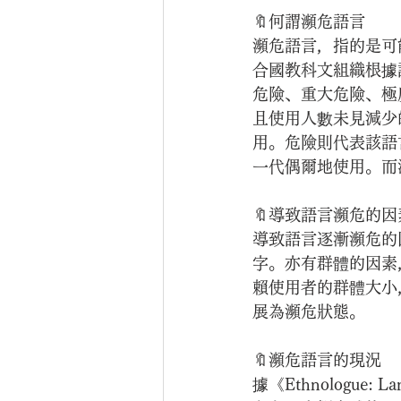
🔖何謂瀕危語言
瀕危語言，指的是可
合國教科文組織根據
危險、重大危險、極
且使用人數未見減少
用。危險則代表該語
一代偶爾地使用。而
🔖導致語言瀕危的因
導致語言逐漸瀕危的
字。亦有群體的因素
賴使用者的群體大小
展為瀕危狀態。
🔖瀕危語言的現況
據《Ethnologue: