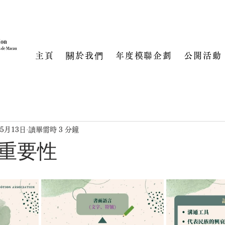
主頁
關於我們
年度模聯企劃
公開活動
年5月13日
讀畢需時 3 分鐘
的重要性