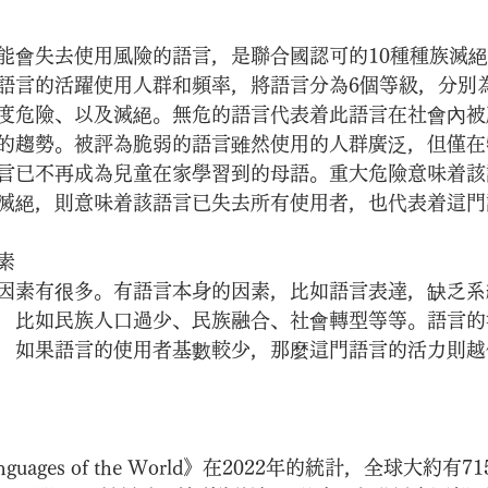
能會失去使用風險的語言，是聯合國認可的10種種族滅
語言的活躍使用人群和頻率，將語言分為6個等級，分別
度危險、以及滅絕。無危的語言代表着此語言在社會內被
的趨勢。被評為脆弱的語言雖然使用的人群廣泛，但僅在
言已不再成為兒童在家學習到的母語。重大危險意味着該
滅絕，則意味着該語言已失去所有使用者，也代表着這門
素
因素有很多。有語言本身的因素，比如語言表達，缺乏系
，比如民族人口過少、民族融合、社會轉型等等。語言的
，如果語言的使用者基數較少，那麼這門語言的活力則越
 Languages of the World》在2022年的統計，全球大約