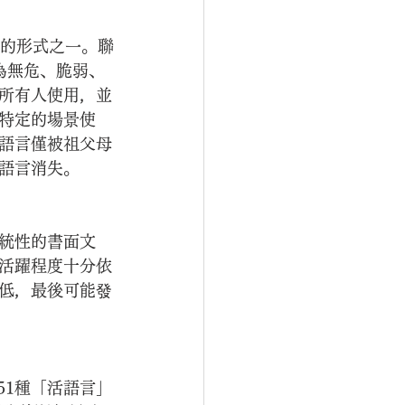
絕的形式之一。聯
為無危、脆弱、
所有人使用，並
特定的場景使
語言僅被祖父母
語言消失。
統性的書面文
活躍程度十分依
低，最後可能發
有7151種「活語言」