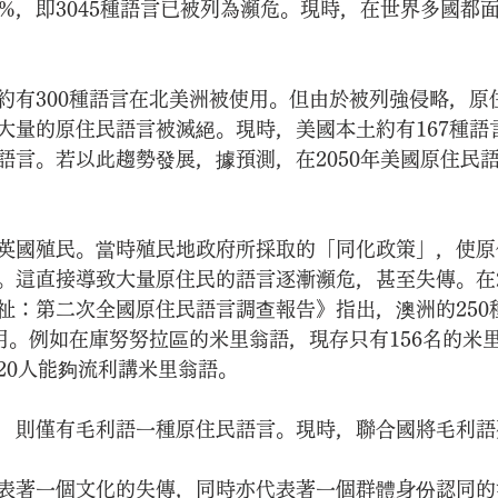
0%，即3045種語言已被列為瀕危。現時，在世界多國都
約有300種語言在北美洲被使用。但由於被列強侵略，原
大量的原住民語言被滅絕。現時，美國本土約有167種語
語言。若以此趨勢發展，據預測，在2050年美國原住民
英國殖民。當時殖民地政府所採取的「同化政策」，使原
。這直接導致大量原住民的語言逐漸瀕危，甚至失傳。在2
祉：第二次全國原住民語言調查報告》指出，澳洲的250
使用。例如在庫努努拉區的米里翁語，現存只有156名的米
20人能夠流利講米里翁語。
，則僅有毛利語一種原住民語言。現時，聯合國將毛利語
表著一個文化的失傳，同時亦代表著一個群體身份認同的