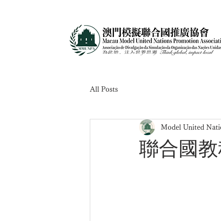
All Posts
Model United Nati
聯合國教