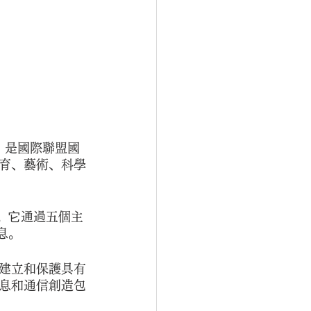
，是國際聯盟國
育、藝術、科學
務。它通過五個主
息。
建立和保護具有
息和通信創造包