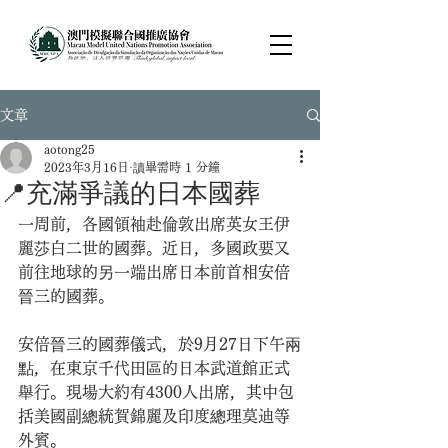
文章
aotong25
2023年3月16日
讀畢需時 1 分鐘
📍充滿爭議的日本國葬
一周前，各國領袖赴倫敦出席英女王伊
麗莎白二世的國葬。近日，多國政要又
前往地球的另一端出席日本前首相安倍
晉三的國葬。
安倍晉三的國葬儀式，於9月27日下午兩
點，在東京千代田區的日本武道館正式
舉行。現場大約有4300人出席，其中包
括美國副總統賀錦麗及印度總理莫迪等
外賓。