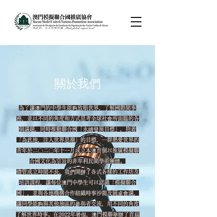
​關於我們
為了讓澳門的中學生能夠放眼世界，了解國際間事
務，並以不同的角度和方式思考全球社會所面臨的各
個議題，同時推動聯合國「永續發展目標」，抱着
「為此地，注入世界思潮」的目標，一群熱愛世界的
青年於二〇二〇年十一月成立本澳首個以推廣模擬聯
合國文化為宗旨的非牟利民間學術團體。
儘管成立時間不長，我們開辦了各式各樣的工作坊及
培訓課程，讓每位澳門中學生可以認識「模擬聯合
國」，並與各地機構合作組織時事沙龍及圓桌會議，
讓同學能夠與其他地區的參與者交流，用不同的角度
了解世界時事。在2022年暑假，澳門模聯舉辦了首屆