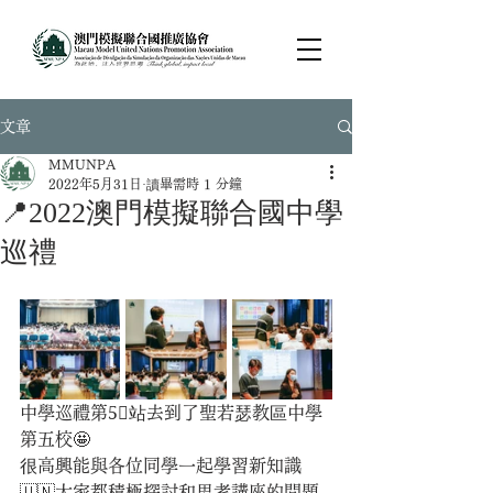
文章
MMUNPA
2022年5月31日
讀畢需時 1 分鐘
📍2022澳門模擬聯合國中學
巡禮
中學巡禮第5⃣️站去到了聖若瑟教區中學
第五校🤩
很高興能與各位同學一起學習新知識
🇺🇳大家都積極探討和思考講座的問題