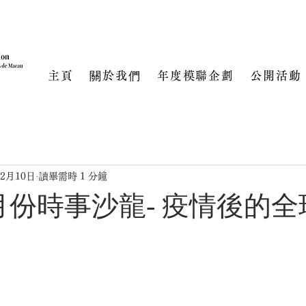
主頁
關於我們
年度模聯企劃
公開活動
年2月10日
讀畢需時 1 分鐘
2月份時事沙龍- 疫情後的