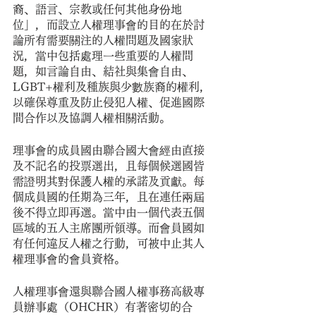
裔、語言、宗教或任何其他身份地
位」，而設立人權理事會的目的在於討
論所有需要關注的人權問題及國家狀
況，當中包括處理一些重要的人權問
題，如言論自由、結社與集會自由、
LGBT+權利及種族與少數族裔的權利，
以確保尊重及防止侵犯人權、促進國際
間合作以及協調人權相關活動。
理事會的成員國由聯合國大會經由直接
及不記名的投票選出，且每個候選國皆
需證明其對保護人權的承諾及貢獻。每
個成員國的任期為三年，且在連任兩屆
後不得立即再選。當中由一個代表五個
區域的五人主席團所領導。而會員國如
有任何違反人權之行動，可被中止其人
權理事會的會員資格。
人權理事會還與聯合國人權事務高級專
員辦事處（OHCHR）有著密切的合