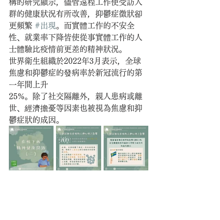
構的研究顯示，儘管遠程工作使受訪人
群的健康狀況有所改善，抑鬱症徵狀卻
更頻繁 
#出現
。而實體工作的不安全
性、就業率下降皆使從事實體工作的人
士體驗比疫情前更差的精神狀況。
世界衛生組織於2022年3月表示，全球
焦慮和抑鬱症的發病率於新冠流行的第
一年間上升
25%。除了社交隔離外，親人患病或離
世、經濟擔憂等因素也被視為焦慮和抑
鬱症狀的成因。