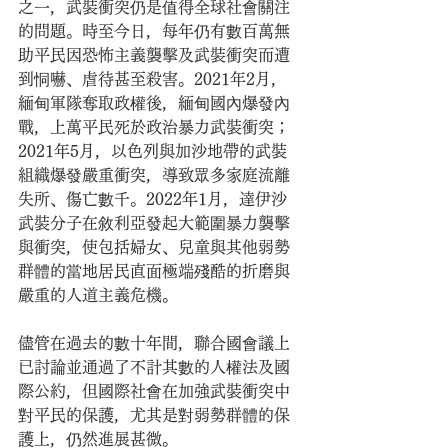
之一，武裝衝突仍是值得全球社會關注
的問題。時至今日，每年仍有數百萬無
助平民因恐怖主義襲擊及武裝衝突而遭
到恫嚇、虐待甚至殺害。2021年2月，
緬甸軍隊奪取政權後，緬甸國內爆發內
戰，上萬平民死於政治暴力武裝衝突；
2021年5月，以色列與加沙地帶的武裝
組織爆發嚴重衝突，導致眾多家庭流離
失所、傷亡數千。2022年1月，達伊沙
武裝分子在敘利亞發起大範圍暴力襲擊
與衝突，使包括婦女、兒童與其他弱勢
群體的當地居民直面極端殘酷的折磨與
嚴重的人道主義危機。
儘管在過去的數十年間，聯合國會議上
已討論並通過了不計其數的人權法及國
際公約，但國際社會在加強武裝衝突中
對平民的保護，尤其是對弱勢群體的保
護上，仍然進展甚微。