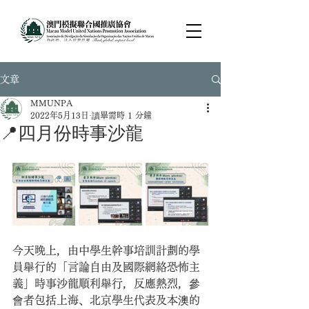
文章
MMUNPA
2022年5月13日
讀畢需時 1 分鐘
📍四月份時事沙龍
今天晚上，由中學生幹事培訓計劃的學
員舉行的「言論自由及國際網絡恐怖主
義」時事沙龍順利舉行，反應熱烈，參
會者包括上海、北京學生代表及本澳的