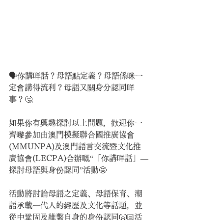
🗣你講咩話？母語點定義？母語係咪一
定會講得流利？母語又關身分認同咩
事？🤔
如果你有興趣探討以上問題，歡迎你一
齊嚟參加由澳門模擬聯合國推廣協會
(MMUNPA)及澳門語言交流暨文化推
廣協會(LECPA)合辦嘅“「你講咩話」—
探討母語與身份認同”活動🤩
活動將討論母語之定義、母語保育、潮
語承載一代人的經歷及文化等話題，並
從中鞏固及維繫自身的身份認同👐🏻活